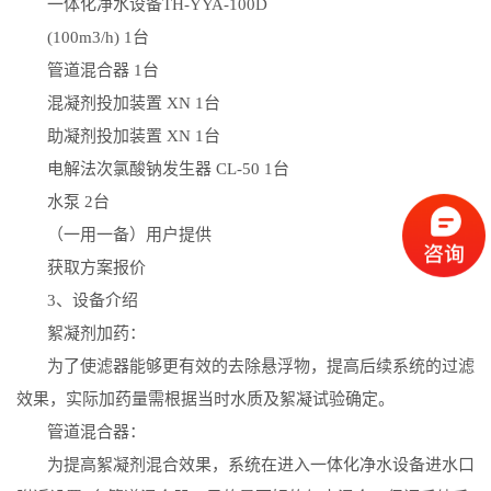
一体化净水设备
TH-YYA-100D
(100m3/h)
1
台
管道混合器
1
台
混凝剂投加装置
XN
1
台
助凝剂投加装置
XN
1
台
电解法次氯酸钠发生器
CL-50
1
台
水泵
2
台
（一用一备）用户提供
获取方案报价
3
、设备介绍
絮凝剂加药：
为了使滤器能够更有效的去除悬浮物，提高后续系统的过滤
效果，实际加药量需根据当时水质及絮凝试验确定。
管道混合器：
为提高絮凝剂混合效果，系统在进入一体化净水设备进水口