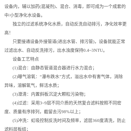
设备内，辅以加药
(
混凝剂
)
、混合、消毒，即可成为一个成套的
中
/
小型净化水设备。
独立的过滤系统净化水质，自动反洗自动排污，净化效率更
高！
只要接通设备外接管道
(
进出水管、排污管
)
，设备就能正常
过滤出水、自动反洗排污，出水浊度保持
0.4~3NTU
。
设备工艺特点
(1)
混合：由静态管道混合器进行水力混合；
(2)
曝气溶氧：“瀑布跌水”方式，溢出水中有害气体，消除
异味，溶解氧气，鲜活水质；
(3)
澄清：内置斜板沉淀大颗粒污染物；
(4)
过滤：采用
3~9
层不同介质的天然复合滤料按照不同密
度、质量有序排列，截留去污
98%
以上；
(5)
冲洗：虹吸控制反洗时间及频率，滤层
360
度清洗，防止
滤料层板结；