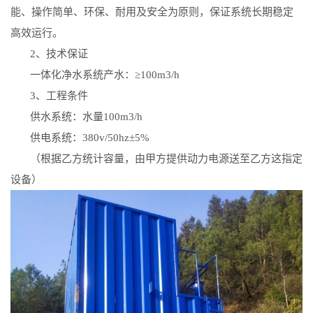
能、操作简单、环保、耐用及安全为原则，保证系统长期稳定
高效运行。
2
、技术保证
一体化净水系统产水：
≥
100m3/h
3
、工程条件
供水系统：水量
100m3/h
供电系统：
380v/50hz
±
5%
（根据乙方统计容量，由甲方提供动力电源送至乙方这指定
设备）