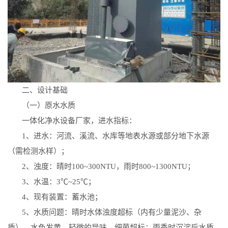
二、设计基础
（一）原水水质
一体化净水设备厂家，进水指标：
1
、进水：河流、溪流、水库等地表水源或部分地下水源
（需检测水样）；
2
、浊度：晴时
100~300NTU
，雨时
800~1300NTU
；
3
、水温：
3
℃
~25
℃；
4
、现有装置：蓄水池；
5
、水质问题：晴时水体浊度超标（内有少量泥沙、杂
质）、水色发黄、轻微的异味、细菌超标；雨季时沉淀后水质