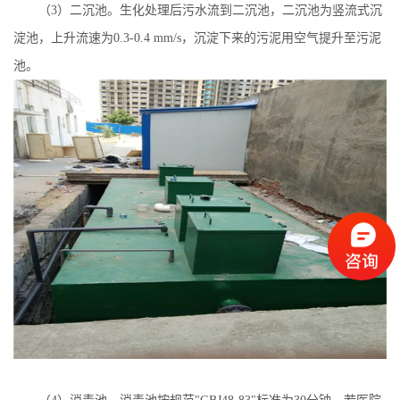
（
3
）二沉池。生化处理后污水流到二沉池，二沉池为竖流式沉
淀池，上升流速为
0.3-0.4 mm/s
，沉淀下来的污泥用空气提升至污泥
池。