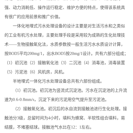
强、动力消耗低、操作运行稳定、维护方便的特点，使得该系统具
有很广的应用前景和推广价值。
一体化地埋式污水处理设备的设计主要是对生活污水和之类似
的工业有机污水处理，主要处理手段是采用较为成熟的生化处理技
术
——生物接触氧化法，水质参数按一般生活污水水质设计计算，
按
BOD5
平均
200mg/1
，出水
BOD5
按
20mg/1
设计。共有六部分组成；
（
1
）初沉池（
2
）接触氧化池（
3
）二沉池（
4
）消毒池，消毒装置
（
5
）污泥池（
6
）风机房，风机。
半地埋式一体化污水处理设备总共有
六
部份组成。
（
1
）初沉池。初沉池为竖流式沉淀池。污水在沉淀池的上升流
速为
0.6-0.8mm/s
，沉淀下来的污泥用空气提升至污泥池。
（
2
）接触氧化池。初沉后的水自流到接触池进行生化处理。接
触池分
3
级，总留时间为
4
小时，填料为蜂窝、半软性组合填料，易
结膜，不堵塞结球。接触池气水比在
12
：
1
左右。