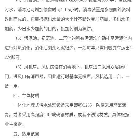
（
4
）消毒池。消毒池按规范
"GBJ48-83"
标准为
30
分钟，若医院
污水，消毒池可增加停留时间
1-1.5
小时。消毒装置是参照国外资料
改制而成的，它能根据出水量的大小计不断改变加药量，多出水多
加药，少出水少加药的目的，投加药剂为氯饼。
（
5
）污泥池。初沉池、二沉池的所有污泥均自动排至污泥池内
进行好氧消化，消化后剩余污泥很少，一般每年只需用吸粪车运出
1-
2
次即可。
（
6
）风机房。风机房设在消毒池下，机房进口采用双层隔间
门，进风口有消声器，因此运行时基本无噪声。风机选用二台，一
备一用。
四、
主体材质
一体化地埋式污水处理设备
采用
碳钢
Q235
，防腐采用环氧沥
青。
或者采用高强度
GRP
玻璃钢材质，或者不锈钢材质，具体根据
业主来定。
五、
适用范围