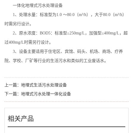
一体化地埋式污水处理设备
1
、处理水量：标准型为
1.0
～
80.0
（
m
³
/h
），大于
80.0
（
m
³
/h
）
时需另行设计。
2
、原水浓度：
BOD5
：标准型≤
250mg/L
，加强型≤
400mg/L
，超
过
400mg/L
时需另行设计。
3
、设备主要适用于住宅区、宾馆、码头、机场、商场、疗养
院、学校、厂矿等行业的生活污水和类似的工业废话水。
上一篇：
地埋式生活污水处理设备
下一篇：
地埋式污水处理一体化设备
相关产品