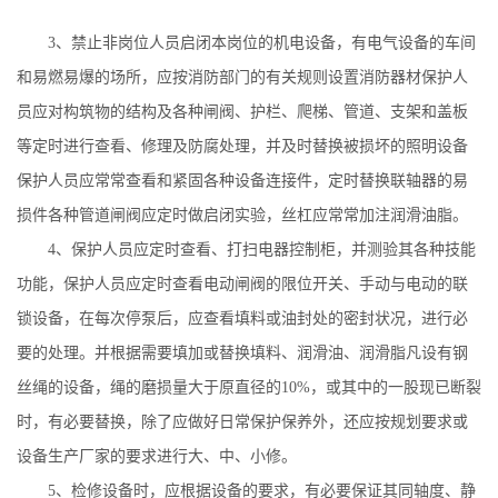
3
、禁止非岗位人员启闭本岗位的机电设备，有电气设备的车间
和易燃易爆的场所，应按消防部门的有关规则设置消防器材保护人
员应对构筑物的结构及各种闸阀、护栏、爬梯、管道、支架和盖板
等定时进行查看、修理及防腐处理，并及时替换被损坏的照明设备
保护人员应常常查看和紧固各种设备连接件，定时替换联轴器的易
损件各种管道闸阀应定时做启闭实验，丝杠应常常加注润滑油脂。
4
、保护人员应定时查看、打扫电器控制柜，并测验其各种技能
功能，保护人员应定时查看电动闸阀的限位开关、手动与电动的联
锁设备，在每次停泵后，应查看填料或油封处的密封状况，进行必
要的处理。并根据需要填加或替换填料、润滑油、润滑脂凡设有钢
丝绳的设备，绳的磨损量大于原直径的
10%
，或其中的一股现已断裂
时，有必要替换，除了应做好日常保护保养外，还应按规划要求或
设备生产厂家的要求进行大、中、小修。
5
、检修设备时，应根据设备的要求，有必要保证其同轴度、静