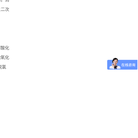
生二次
解酸化
触氧化
脱氯